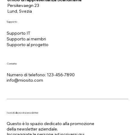
Persikevaegn 23
Lund, Svezia
Supporto
Supporto IT
Supporto ai membri
Supporto al progetto
Contatto
Numero di telefono: 123-456-7890
info@miosito.com
Iscriviti alla nostra newsletter
Questo è lo spazio dedicato alla promozione
della newsletter aziendale.
Incoraggiate le persone ad iscriversi qui.