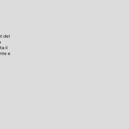
i del
a
a il
ante e