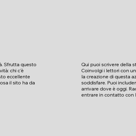
à. Sfrutta questo
Qui puoi scrivere della s
ità: chi c'è
Coinvolgi i lettori con u
osto eccellente
la creazione di questa 
osa il sito ha da
soddisfare. Puoi include
arrivare dove è oggi. Ra
entrare in contatto con 